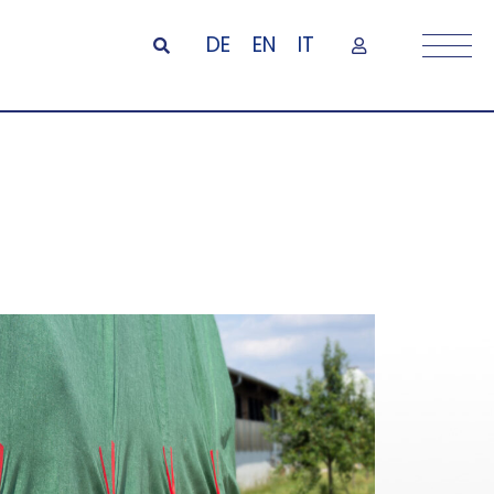
DE
EN
IT
sack-Karabiner
ck-Karabinern können Silosäcke