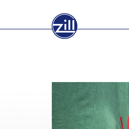
FixTex Silo
Mit unseren
FixTex
Silosa