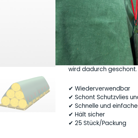
einfach und schnell an
F
ausgehängt werden. Da
der haftenden Seite in F
einen gefüllten Silosack
an das angeklettete
Fix
Saison können die Silo
ohne dass das Klettba
bleibt die Haftkraft des
wird dadurch geschont.
✔ Wiederverwendbar
✔ Schont Schutzvlies un
✔ Schnelle und einfach
✔ Hält sicher
✔ 25 Stück/Packung