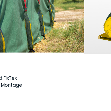
ixTex
-Klettbändern ein- und
zu einfach das
FixTex
Klettband mit
orm eines V's am Vlies anbringen,
 in den Karabiner hängen und "klick"
Tex
band hängen. Am Ende der
säcke einfach ausgehängt werden,
nd abgezogen werden muss. So
FixTex
länger erhalten und das Vlies
d FixTex
e Montage