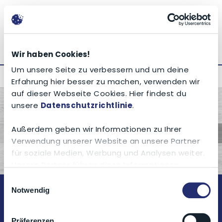
DE
EN
IT
Wir haben Cookies!
Um unsere Seite zu verbessern und um deine
1 / 132
Erfahrung hier besser zu machen, verwenden wir
auf dieser Webseite Cookies. Hier findest du
unsere
Datenschutzrichtlinie
.
Außerdem geben wir Informationen zu Ihrer
Verwendung unserer Website an unsere Partner
für soziale Medien, Werbung und Analysen weiter.
Unsere Partner führen diese Informationen
möglicherweise mit weiteren Daten zusammen,
Einwilligungsauswahl
die du ihnen bereitgestellt hast oder die sie im
Notwendig
Rahmen Ihrer Nutzung der Dienste gesammelt
haben.
Präferenzen