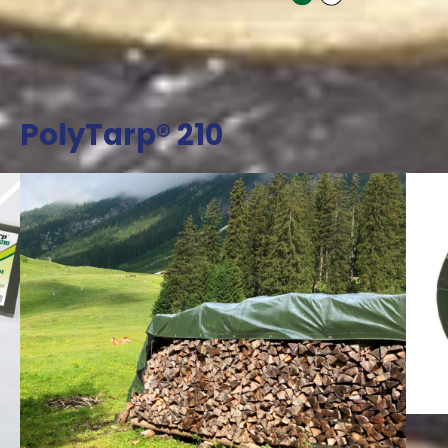
PolyTarp® 210