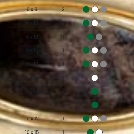
6 x 8
2
6 x 10
1
6 x 12
1
8 x 10
1
8 x 12
1
8 x 14
1
8 x 15
1
10 x 10
1
10 x 12
1
10 x 15
1