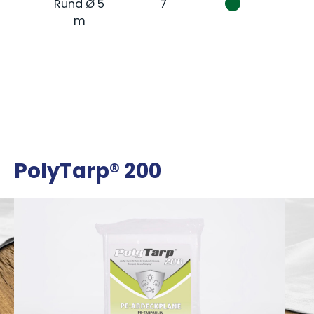
Rund Ø 5
7
m
PolyTarp® 200