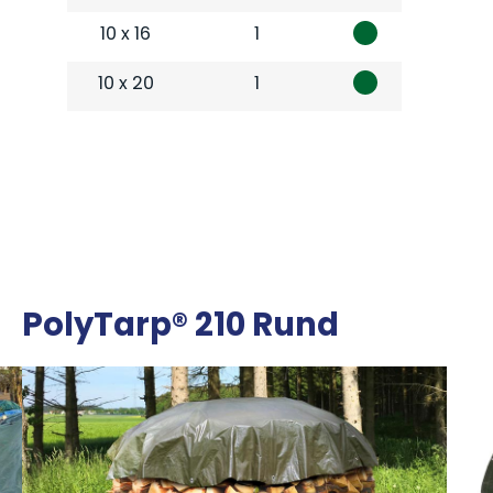
10 x 16
1
10 x 20
1
PolyTarp® 210 Rund