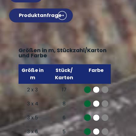
Produktanfrage
Größen in m, Stückzahl/Karton
und Farbe
Größe in
Stück/
Farbe
m
Karton
2 x 3
17
3 x 4
8
3 x 5
6
3 x 6
5