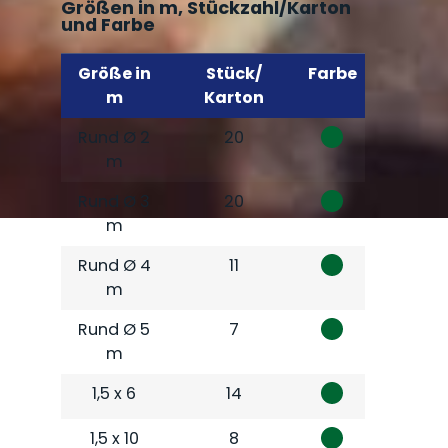
Größen in m, Stückzahl/Karton
und Farbe
Größe in
Stück/
Farbe
m
Karton
Rund Ø 2
20
m
Rund Ø 3
20
m
Rund Ø 4
11
m
Rund Ø 5
7
m
1,5 x 6
14
1,5 x 10
8