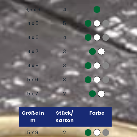
3,5 x 6
4
4 x 5
5
4 x 6
4
4 x 7
3
4 x 8
3
5 x 6
3
5 x 7
2
Größe in
Stück/
Farbe
m
Karton
5 x 8
2