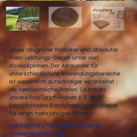
Unser olivgrüner Klassiker und absoluter
Preis-Leistungs-Sieger unter den
Abdeckplanen. Der Allrounder für
unterschiedlichste Anwendungsbereiche
ist wesentlich aufwändiger verarbeitet
als herkömmliche Planen. So haben
unsere PolyTarp®-Planen z. B. ein PE-
beschichtetes Bändchenträgermaterial
für einen mehrjährigen Einsatz.
Die PolyTarp® 210 gibt es auch in
runder Ausführung!