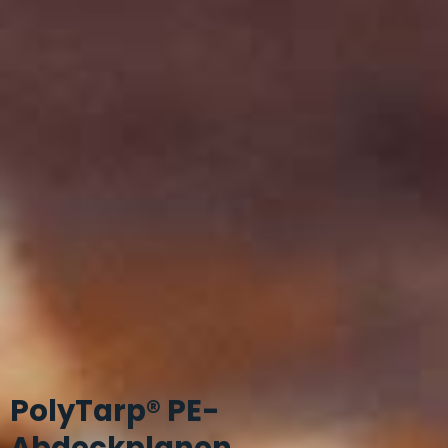
PolyTarp® PE-
Abdeckplanen