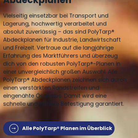
Vielseitig einsetzbar bei Transport und
Lagerung, hochwertig verarbeitet und
absolut zuverlässig – das sind PolyTarp®
Abdeckplanen für Industrie, Landwirtschaft
und Freizeit. Vertraue auf die langjährige
Erfahrung des Marktführers und überzeug
dich von den robusten PolyTarp®-Planen in
einer unvergleichlich großen Auswahl. Alle
PolyTarp® Abdeckplanen zeichnen sich durch
einen verstärkten Randstreifen und
eingenähte Ösen aus. Damit wird eine
schnelle und sichere Befestigung garantiert.
Alle PolyTarp® Planen im Überblick