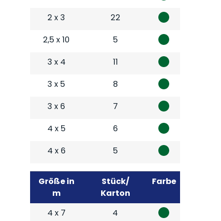
2 x 3
22
2,5 x 10
5
3 x 4
11
3 x 5
8
3 x 6
7
4 x 5
6
4 x 6
5
Größe in
Stück/
Farbe
m
Karton
4 x 7
4