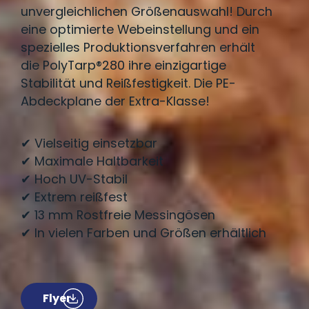
unvergleichlichen Größenauswahl! Durch
eine optimierte Webeinstellung und ein
spezielles Produktionsverfahren erhält
die PolyTarp®280 ihre einzigartige
Stabilität und Reißfestigkeit. Die PE-
Abdeckplane der Extra-Klasse!
✔ Vielseitig einsetzbar
✔ Maximale Haltbarkeit
✔ Hoch UV-Stabil
✔ Extrem reißfest
✔ 13 mm Rostfreie Messingösen
✔ In vielen Farben und Größen erhältlich
Flyer