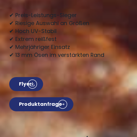
✔ Preis-Leistungs-Sieger
✔ Riesige Auswahl an Größen
✔ Hoch UV-Stabil
✔ Extrem reißfest
✔ Mehrjähriger Einsatz
✔ 13 mm Ösen im verstärkten Rand
Flyer
Produktanfrage