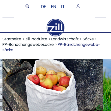
DE
EN
IT
Startseite
>
Zill Produkte
>
Landwirtschaft
>
Säcke
>
PP-Bändchengewebesäcke
>
PP-Bändchen­gewebe­
säcke