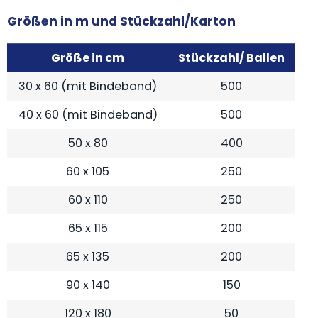
Größen in m und Stückzahl/Karton
Größe in cm
Stückzahl/ Ballen
30 x 60 (mit Bindeband)
500
40 x 60 (mit Bindeband)
500
50 x 80
400
60 x 105
250
60 x 110
250
65 x 115
200
65 x 135
200
90 x 140
150
120 x 180
50