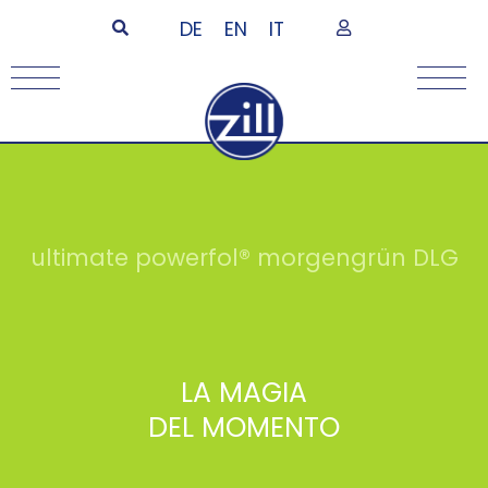
DE
EN
IT
ultimate powerfol® morgengrün DLG
LA MAGIA
DEL MOMENTO