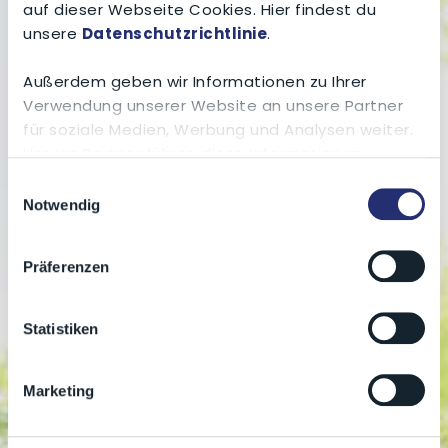
auf dieser Webseite Cookies. Hier findest du
unsere
Datenschutzrichtlinie
.
Außerdem geben wir Informationen zu Ihrer
Verwendung unserer Website an unsere Partner
für soziale Medien, Werbung und Analysen weiter.
Unsere Partner führen diese Informationen
möglicherweise mit weiteren Daten zusammen,
Einwilligungsauswahl
die du ihnen bereitgestellt hast oder die sie im
Notwendig
Rahmen Ihrer Nutzung der Dienste gesammelt
haben.
Präferenzen
Erfahre in unserer
Datenschutzrichtlinie
mehr
darüber, wer wir sind, wie du uns kontaktieren
Statistiken
kannst und wie wir personenbezogene Daten
verarbeiten.
Marketing