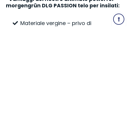
morgengrün DLG PASSION telo per insilati:
Materiale vergine – privo di
plastiche riciclate
Certificato DLG con premiato
ulteriormente per la resistenza
elevata alle intemperie
Stabile 15 mesi ai raggi UV
Con l'uso di Metallocene per una
migliore resistenza alla trazione e
allo strappo
Alte prestazioni riflettenti grazie al
colore verde chiaro
Flyer