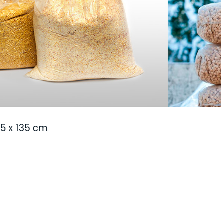
hi Zill in pellicola PE. Sono
 ideali anche per il trasporto e lo
'uso di PE di alta qualità
stri sacchi particolarmente resistenti
65 x 135 cm