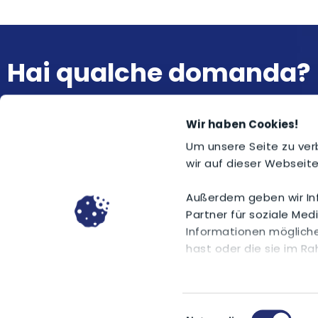
Hai qualche domanda?
Allora puoi chiamarci personalmente al
+49 9
Wir haben Cookies!
scriverci una mail o passare da noi!
Um unsere Seite zu ver
wir auf dieser Webseite
Contattaci qui
Außerdem geben wir In
Partner für soziale Me
Informationen mögliche
hast oder die sie im R
Erfahre in unserer
Daten
kontaktieren kannst un
Note legali
Protezio
Einwilligungsauswahl