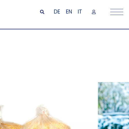
DE
EN
IT
licola PE
ti, foraggi o merci ermeticamente,