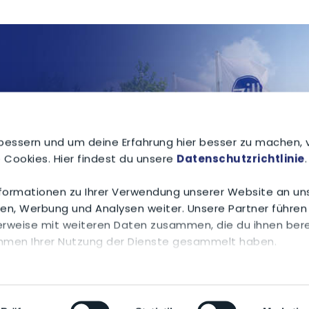
072 9581-0
,
bessern und um deine Erfahrung hier besser zu machen,
 Cookies. Hier findest du unsere
Datenschutzrichtlinie
.
formationen zu Ihrer Verwendung unserer Website an un
dien, Werbung und Analysen weiter. Unsere Partner führen
rweise mit weiteren Daten zusammen, die du ihnen bere
ahmen Ihrer Nutzung der Dienste gesammelt haben.
schutzrichtlinie
mehr darüber, wer wir sind, wie du uns
d wie wir personenbezogene Daten verarbeiten.
ne dei dati
Contatto
CG
Sitemap