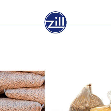
Sacchi in pel
Per confezionare raccol