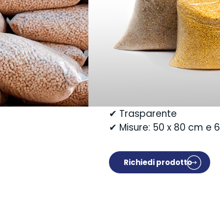
noi raccomandiamo i sacc
estremamente versatili e
stoccaggio dei cereali. L
(polietilene) rende i no
e impermeabili.
✔ Adatto per alimenti
✔ Spessore 50 - 180 µm
✔ Trasparente
✔ Misure: 50 x 80 cm e 
Richiedi prodotto