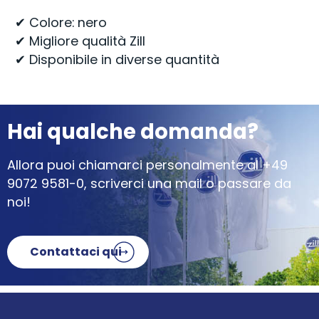
✔ Colore: nero
✔ Migliore qualità Zill
✔ Disponibile in diverse quantità
Hai qualche domanda?
Allora puoi chiamarci personalmente al
+49
9072 9581-0
, scriverci una mail o passare da
noi!
Contattaci qui