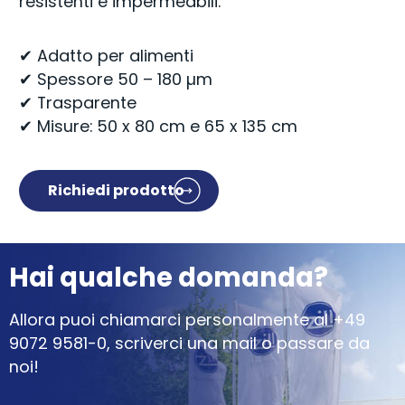
resistenti e impermeabili.
✔ Adatto per alimenti
✔ Spessore 50 – 180 µm
✔ Trasparente
✔ Misure: 50 x 80 cm e 65 x 135 cm
Richiedi prodotto
Hai qualche domanda?
Allora puoi chiamarci personalmente al
+49
9072 9581-0
, scriverci una mail o passare da
noi!