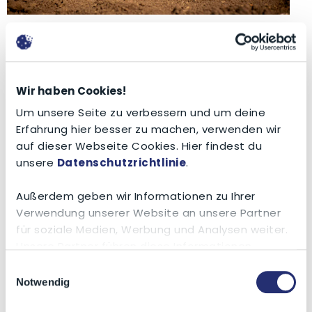
Vernice Silo-quick
Special nero per
Wir haben Cookies!
pavimento
Um unsere Seite zu verbessern und um deine
Erfahrung hier besser zu machen, verwenden wir
auf dieser Webseite Cookies. Hier findest du
Grazie ad additivi speciali l’elasticità e
unsere
Datenschutzrichtlinie
.
l’adesività sono migliorati. Il forte stress a
Außerdem geben wir Informationen zu Ihrer
cui è sottoposto il pavimento della trincea,
Verwendung unserer Website an unsere Partner
per cui abbiamo deciso di migliorare la
für soziale Medien, Werbung und Analysen weiter.
durevolezza della vernice per prevenire
Unsere Partner führen diese Informationen
abrasioni anticipate.
möglicherweise mit weiteren Daten zusammen,
Einwilligungsauswahl
die du ihnen bereitgestellt hast oder die sie im
Notwendig
✔ Allunga la vita della tua trincea
Rahmen Ihrer Nutzung der Dienste gesammelt